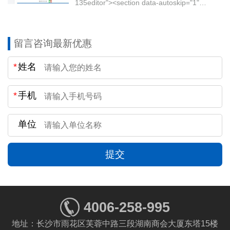
组合条件决定费率取值问题；
135editor"><section data-autoskip="1"
style="line-height: 1.75em;letter-spacing:
②所有费率值可根据规范自动产生，无需手工输入费
1.5px;color: rgb(51, 51,...
率数值；
留言咨询最新优惠
③可根据设定的工程类别，自动选择取费计算程序。
*
姓名
02 定额调用，智能排序
①支持不同专业定额相互调用，不会出现配合比与机
*
手机
械台班不能分解的情况；
②支持单价根据编码、名称、单价、取费等规则自动
单位
排序；
③支持工料机根据编码、名称、单位、消耗量、材料
提交
税率等参数自动排序。
03 电风水价，智能分析
电风水价分析，选取对应机械后，可自动对机械台班
4006-258-995
库中的台班进行分析计算。
地址：长沙市雨花区芙蓉中路三段湖南商会大厦东塔15楼