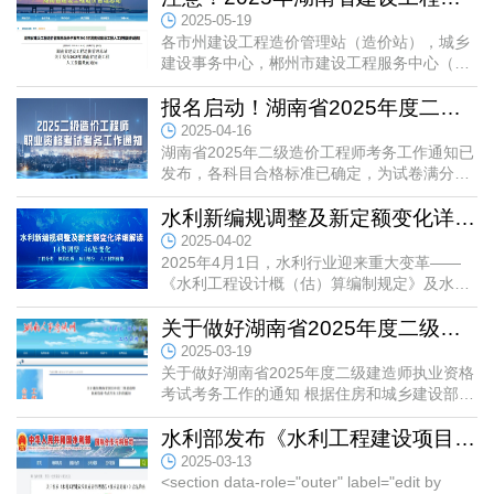
准和编制规定，保持同步更新，数据来源安全规范。
2025-05-19
02快速上手
各市州建设工程造价管理站（造价站），城乡
建设事务中心，郴州市建设工程服务中心（市
不同行业模块的操作基本一致，界面清晰，功能便
建设工程造价站），邵阳市建设工程质量安全
捷，学习成本低，对智多星老用户尤其友好。
监督和造价站，各有关单位：...
报名启动！湖南省2025年度二级造价工程师职业资格考试考务工作通知
03灵活配置
2025-04-16
湖南省2025年二级造价工程师考务工作通知已
模块和参数设置灵活，支持定制开发，可按需采购，
发布，各科目合格标准已确定，为试卷满分的
兼容性扩展性强，性价比高。在全国众多政府单位和
60％，以下是报考时间安排：✍报名时间：4
水利新编规调整及新定额变化详细解读！智多星软件同步升级，全面...
企事业单位成功交付应用。
月14日9:00－4月23日17:00✍缴...
2025-04-02
04智能高效
2025年4月1日，水利行业迎来重大变革——
支持清单计价和定额计价两种模式；具备智能导入、
《水利工程设计概（估）算编制规定》及水利
工程系列定额（水总[2024]323号）正式实
智能共享、智能计算等特色功能，大幅提升工作效
施！对比《水利工程设计概（估）算...
关于做好湖南省2025年度二级建造师执业资格考试考务工作的通知
率。
2025-03-19
关于做好湖南省2025年度二级建造师执业资格
考试考务工作的通知 根据住房和城乡建设部执
功能亮点
业资格注册中心《关于提供2025年度二级建造
师执业资格考试有关服务的...
水利部发布《水利工程建设项目质量管理规范（征求意见稿）》
01 费率设置，科学合理
2025-03-13
①采用“费率条件→费率值→特项费率值”布局，解决
<section data-role="outer" label="edit by