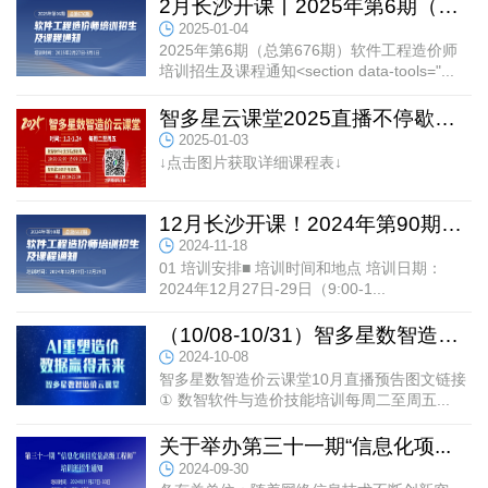
2月长沙开课丨2025年第6期（总...
2025-01-04
2025年第6期（总第676期）软件工程造价师
培训招生及课程通知<section data-tools="...
智多星云课堂2025直播不停歇！1...
2025-01-03
↓点击图片获取详细课程表↓
12月长沙开课！2024年第90期（...
2024-11-18
01 培训安排■ 培训时间和地点 培训日期：
2024年12月27日-29日（9:00-1...
（10/08-10/31）智多星数智造价...
2024-10-08
智多星数智造价云课堂10月直播预告图文链接
① 数智软件与造价技能培训每周二至周五...
关于举办第三十一期“信息化项...
2024-09-30