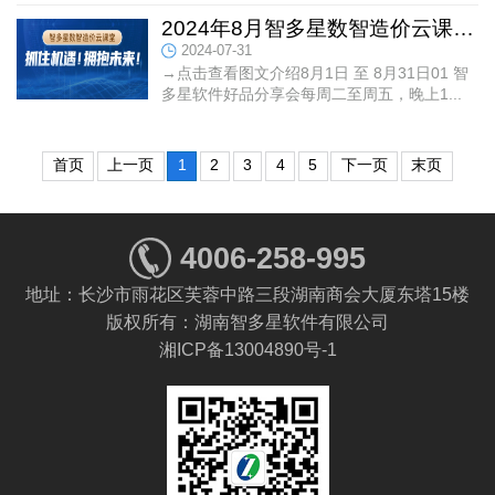
2024年8月智多星数智造价云课堂...
2024-07-31
→点击查看图文介绍8月1日 至 8月31日01 智
多星软件好品分享会每周二至周五，晚上1...
首页
上一页
1
2
3
4
5
下一页
末页
4006-258-995
地址：长沙市雨花区芙蓉中路三段湖南商会大厦东塔15楼
版权所有：湖南智多星软件有限公司
湘ICP备13004890号-1